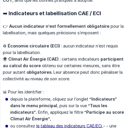
COT
, ainsi que les bonnes pratiques à adopter.
➡️ Indicateurs et labellisation CAE / ECI
👉
Aucun indicateur n’est formellement obligatoire
pour la
labellisation, mais quelques précisions s’imposent :
♻️
Économie circulaire (ECI)
: aucun indicateur n’est requis
pour la labellisation.
🌍
Climat Air Énergie (CAE)
: certains indicateurs
participent 
au calcul du score
obtenu sur certaines mesures, sans être
pour autant
obligatoires
. Leur absence peut donc pénaliser la
collectivité au niveau de son score.
📊 Pour les identifier :
depuis la plateforme, cliquez sur l’onglet
“Indicateurs” 
dans le menu principal
, puis sur la vue
“Tous les 
indicateurs”.
Enfin, appliquez le filtre
“Participe au score 
Climat Air Énergie”
,
ou consultez
le tableau des indicateurs CAE/ECi
- - une