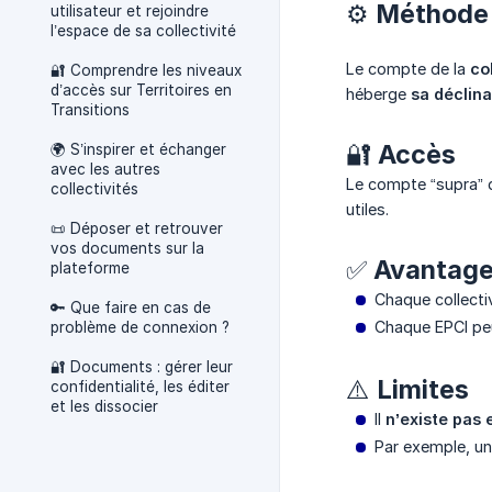
⚙️ Méthode 
utilisateur et rejoindre
l’espace de sa collectivité
Le compte de la
co
🔐 Comprendre les niveaux
d’accès sur Territoires en
héberge
sa déclina
Transitions
🔐 Accès
🌍 S’inspirer et échanger
avec les autres
Le compte “supra” 
collectivités
utiles.
📜 Déposer et retrouver
vos documents sur la
✅ Avantag
plateforme
Chaque collecti
🔑 Que faire en cas de
Chaque EPCI p
problème de connexion ?
🔐 Documents : gérer leur
⚠️ Limites
confidentialité, les éditer
et les dissocier
Il
n’existe pas 
Par exemple, un