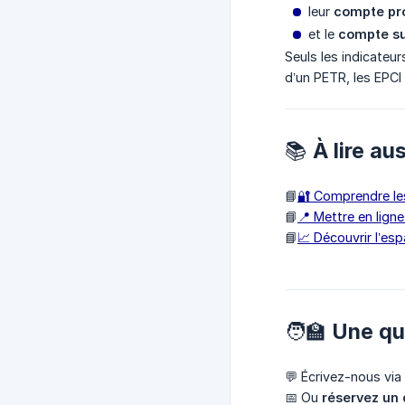
leur
compte pr
et le
compte s
Seuls les indicateur
d’un PETR, les EPCI
📚 À lire au
📘
🔐 Comprendre les 
📘
📍 Mettre en ligne
📘
📈 Découvrir l’esp
🧑‍🏫 Une q
💬 Écrivez-nous via
📅 Ou
réservez un 