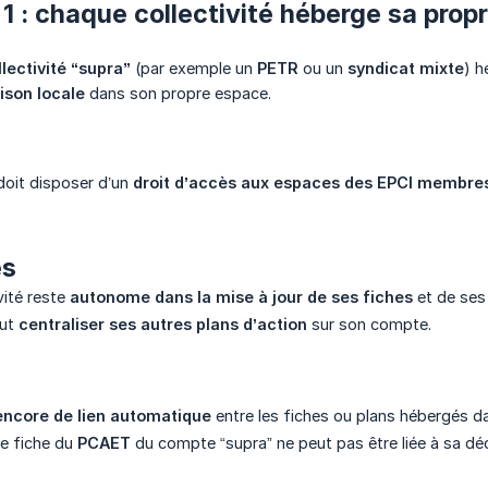
1 : chaque collectivité héberge sa propr
llectivité “supra”
(par exemple un
PETR
ou un
syndicat mixte
) h
ison locale
dans son propre espace.
doit disposer d’un
droit d’accès aux espaces des EPCI membre
es
vité reste
autonome dans la mise à jour de ses fiches
et de ses 
eut
centraliser ses autres plans d’action
sur son compte.
encore de lien automatique
entre les fiches ou plans hébergés d
e fiche du
PCAET
du compte “supra” ne peut pas être liée à sa déc