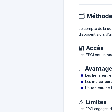
🗂️ Méthode
Le compte de la
co
disposent alors d’
🔐 Accès
Les
EPCI
ont un
ac
✅ Avantag
Les
liens entre
Les
indicateur
Un
tableau de
⚠️ Limites
Les EPCI engagés 