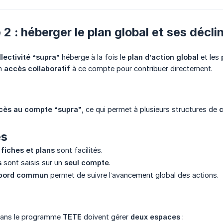
 2 : héberger le plan global et ses déc
llectivité “supra”
héberge à la fois le
plan d’action global
et les
un
accès collaboratif
à ce compte pour contribuer directement.
cès au compte “supra”
, ce qui permet à plusieurs structures de
c
es
 fiches et plans
sont facilités.
s
sont saisis sur un
seul compte
.
 bord commun
permet de suivre l’avancement global des actions.
dans le programme
TETE
doivent gérer
deux espaces
: