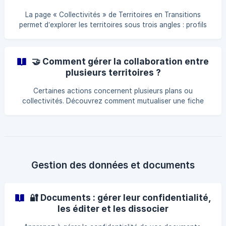
La page « Collectivités » de Territoires en Transitions
permet d’explorer les territoires sous trois angles : profils
de collectivités, avancement dans les référentiels CAE et
ECI, et plans d’action existants. Apprenez à utiliser les
filtres pour comparer, vous inspirer et identifier des
🤝 Comment gérer la collaboration entre
démarches adaptées à votre territoire.
plusieurs territoires ?
Certaines actions concernent plusieurs plans ou
collectivités. Découvrez comment mutualiser une fiche
action sur Territoires en Transitions : rattachez-la à
plusieurs plans, synchronisez automatiquement les mises à
jour et facilitez la collaboration entre territoires.
Gestion des données et documents
🔐 Documents : gérer leur confidentialité,
les éditer et les dissocier