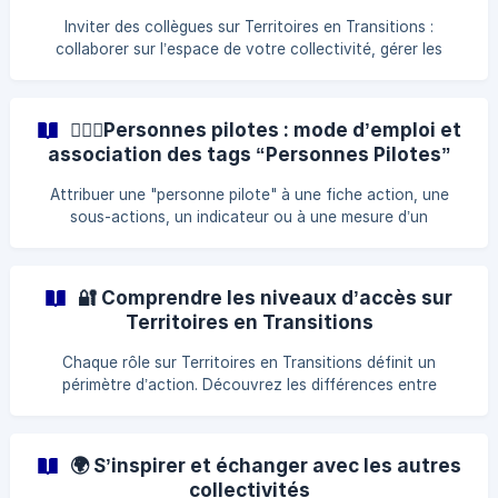
Inviter des collègues sur Territoires en Transitions :
collaborer sur l’espace de votre collectivité, gérer les
membres, envoyer des invitations et débloquer un accès si
l’e-mail n’a pas été reçu.
👮🏽‍♀️Personnes pilotes : mode d’emploi et
association des tags “Personnes Pilotes”
aux comptes utilisateurs
Attribuer une "personne pilote" à une fiche action, une
sous-actions, un indicateur ou à une mesure d’un
référentiel permet à chaque membre de la collectivité de
suivre clairement ses responsabilités. Cette fonctionnalité
facilite la coordination, la gestion des rôles, ainsi que
🔐 Comprendre les niveaux d’accès sur
l’accès et la mise à jour rapide des informations utiles pour
Territoires en Transitions
chacun. Voici comment utiliser cette fonctionnalité,
l’associer à des comptes utilisateurs et éviter les doublons.
Chaque rôle sur Territoires en Transitions définit un
🟡 À quoi sert la fonctionn
périmètre d’action. Découvrez les différences entre
administrateur, éditeur complet, éditeur actions &
indicateurs et lecteur, pour gérer efficacement les droits
d’accès et la collaboration au sein de votre collectivité.
🌍 S’inspirer et échanger avec les autres
collectivités