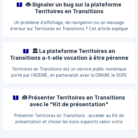
🐞 Signaler un bug sur la plateforme
Territoires en Transitions
Un problème d’affichage, de navigation ou un message
d’erreur sur Territoires en Transitions ? Cet article explique
quelles vérifications effectuer, quelles informations fournir
(page, contexte, captures, date/heure) et comment
contacter le support via le chat en ligne pour un traitement
🏛️ La plateforme Territoires en
efficace des bugs.
Transitions a-t-elle vocation à être pérenne
?
Territoires en Transitions est un service public numérique
porté par l’ADEME, en partenariat avec la DINUM, le SGPE
et l’ANCT. Conçu dans le cadre du programme beta.gouv.fr,
il vise à accompagner durablement les collectivités dans la
transition écologique.
🧰 Présenter Territoires en Transitions
avec le "Kit de présentation"
Présenter Territoires en Transitions : accéder au Kit de
présentation et choisir les bons supports selon votre
besoin (lien public, vidéo, éléments de langage, supports de
présentation, retours d’expérience, démos, centre d’aide,