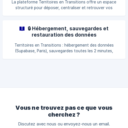
La plateforme Territoires en Transitions offre un espace
structuré pour déposer, centraliser et retrouver vos
documents dans un cadre partagé. La Bibliothèque de
documents permet de regrouper en un seul endroit les
documents liés aux référentiels, audits, labellisations ou
🔒 Hébergement, sauvegardes et
rapports de visite annuelle. Cette centralisation ne
restauration des données
remplace pas votre propre serveur de fichiers : il s’agit d’un
espace de travail partagé pour le suivi et
Territoires en Transitions : hébergement des données
l’accompagnement des démarches de transition du
(Supabase, Paris), sauvegardes toutes les 2 minutes,
programme T.E.T
rétention 7 jours et restauration en cas de suppression
involontaire via le chat en ligne.
Vous ne trouvez pas ce que vous
cherchez ?
Discutez avec nous ou envoyez-nous un email.