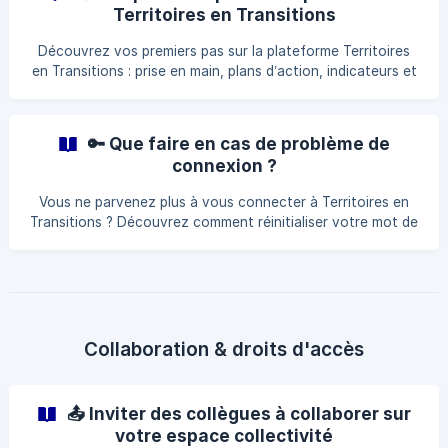
Territoires en Transitions
Découvrez vos premiers pas sur la plateforme Territoires
en Transitions : prise en main, plans d’action, indicateurs et
collaboration.
🔑 Que faire en cas de problème de
connexion ?
Vous ne parvenez plus à vous connecter à Territoires en
Transitions ? Découvrez comment réinitialiser votre mot de
passe, quoi faire si vous ne recevez pas l’e-mail de
renouvellement ou si le lien ne fonctionne pas, et dans
quels cas contacter le support via le chat en ligne.
Collaboration & droits d'accès
📤 Inviter des collègues à collaborer sur
votre espace collectivité