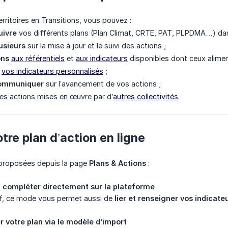
rritoires en Transitions, vous pouvez :
uivre
vos différents plans (Plan Climat, CRTE, PAT, PLPDMA…) dan
lusieurs
sur la mise à jour et le suivi des actions ;
ons
aux référentiels
et
aux indicateurs
disponibles dont ceux alime
vos indicateurs personnalisés
;
 communiquer
sur l’avancement de vos actions ;
es actions mises en œuvre par d’
autres collectivités
.
tre plan d’action en ligne
proposées depuis la page
Plans & Actions
:
et compléter directement sur la plateforme
if, ce mode vous permet aussi de
lier et renseigner vos indicate
r votre plan via le modèle d’import