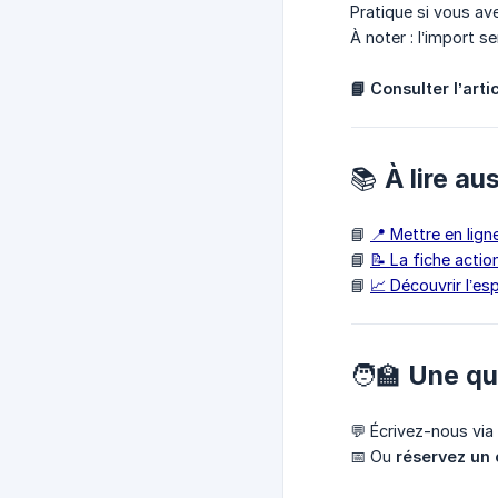
Pratique si vous av
À noter : l’import s
📘 Consulter l’artic
📚 À lire au
📘
📍 Mettre en lign
📘
📝 La fiche actio
📘
📈 Découvrir l’es
🧑‍🏫 Une q
💬 Écrivez-nous via
📅 Ou
réservez un 