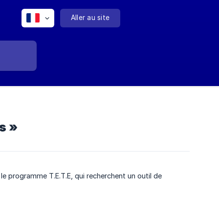
Aller au site
s »
le programme T.E.T.E, qui recherchent un outil de