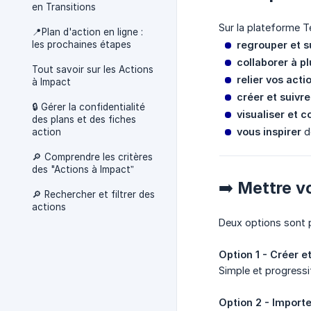
en Transitions
Sur la plateforme Te
📍Plan d'action en ligne :
les prochaines étapes
regrouper et s
collaborer à p
Tout savoir sur les Actions
relier vos acti
à Impact
créer et suivre
🔒 Gérer la confidentialité
visualiser et
des plans et des fiches
vous inspirer
d
action
🔎 Comprendre les critères
des "Actions à Impact”
➡️ Mettre vo
🔎 Rechercher et filtrer des
actions
Deux options sont 
Option 1 - Créer 
Simple et progress
Option 2 - Importe