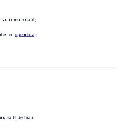
s un même outil ;
ntés en
opendata
;
urs
au fil de l’eau.