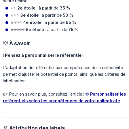
score réalisé :
⭐️⭐️
2e étoile
: à partir de
35 %
⭐️⭐️⭐️
3e étoile
: à partir de
50 %
⭐️⭐️⭐️⭐️
4e étoile
: à partir de
65 %
⭐️⭐️⭐️⭐️⭐️
5e étoile
: à partir de
75 %
💡 À savoir
ℹ️ Pensez à personnaliser le référentiel
L’adaptation du référentiel aux compétences de la collectivité
permet d’ajuster le potentiel de points, ainsi que les critères de
labellisation.
👉 Pour en savoir plus, consultez l’article :
⚙️ Personnaliser les 
référentiels selon les compétences de votre collectivité
🏅 Attribution des labels