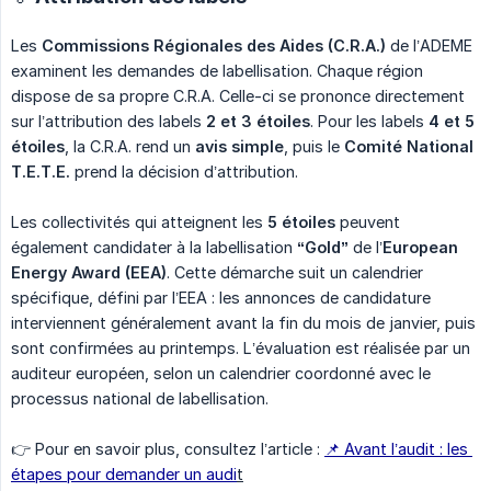
Les
Commissions Régionales des Aides (C.R.A.)
de l’ADEME
examinent les demandes de labellisation. Chaque région
dispose de sa propre C.R.A. Celle-ci se prononce directement
sur l’attribution des labels
2 et 3 étoiles
. Pour les labels
4 et 5 
étoiles
, la C.R.A. rend un
avis simple
, puis le
Comité National 
T.E.T.E.
prend la décision d’attribution.
Les collectivités qui atteignent les
5 étoiles
peuvent
également candidater à la labellisation
“Gold”
de l’
European 
Energy Award (EEA)
. Cette démarche suit un calendrier
spécifique, défini par l’EEA : les annonces de candidature
interviennent généralement avant la fin du mois de janvier, puis
sont confirmées au printemps. L’évaluation est réalisée par un
auditeur européen, selon un calendrier coordonné avec le
processus national de labellisation.
👉 Pour en savoir plus, consultez l’article :
📌
Avant l’audit : les 
étapes pour demander un audi
t